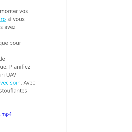
 monter vos 
Pro
 si vous 
s avez 
que pour 
de 
e. Planifiez 
 un UAV 
vec soin
. Avec 
stouflantes 
e.mp4