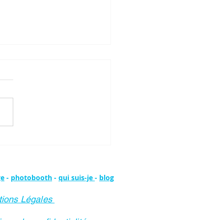
ndre les tarifs prestations drone :
complet
ge
-
photobooth
-
qui suis-je
-
blog
ions Légales