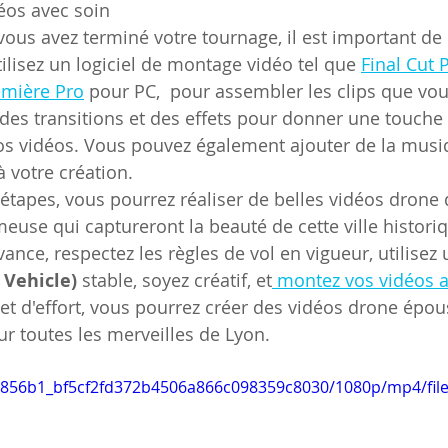
éos avec soin
 vous avez terminé votre tournage, il est important de
ilisez un logiciel de montage vidéo tel que 
Final Cut 
emière Pro
 pour PC,  pour assembler les clips que vou
 des transitions et des effets pour donner une touche 
vos vidéos. Vous pouvez également ajouter de la musi
à votre création.
 étapes, vous pourrez réaliser de belles vidéos drone 
use qui captureront la beauté de cette ville historiqu
vance, respectez les règles de vol en vigueur, utilisez
Vehicle)
 stable, soyez créatif, et
 montez vos vidéos a
et d'effort, vous pourrez créer des vidéos drone épou
ur toutes les merveilles de Lyon.
o/1856b1_bf5cf2fd372b4506a866c098359c8030/1080p/mp4/fil