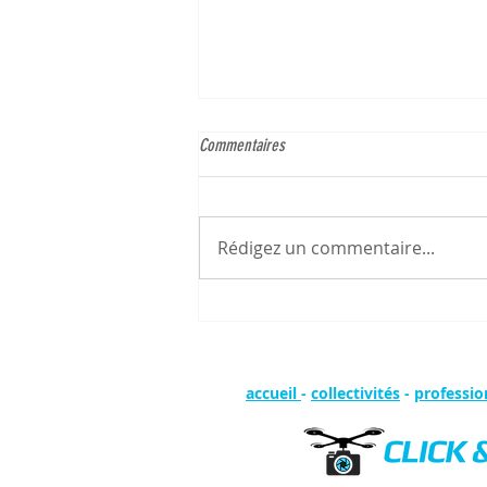
Commentaires
Rédigez un commentaire...
Maximisez votre perspective avec des
drones professionnels à Lyon : services
drone lyon
accueil
-
collectivités
-
professio