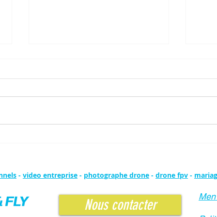
Transformez vos vidéos avec des drones
Compre
FPV immersifs
guide 
nnels
-
video entreprise
-
photographe drone
-
drone fpv
-
maria
Ment
Nous contacter