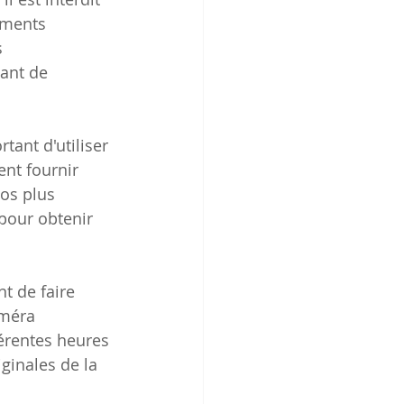
uments 
 
ant de 
tant d'utiliser 
nt fournir 
éos plus 
 pour obtenir 
t de faire 
améra 
érentes heures 
ginales de la 