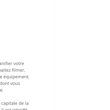
nifier votre 
itez filmer, 
re équipement. 
 dont vous 
e.
capitale de la 
l est interdit 