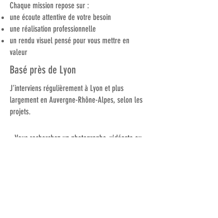
Chaque mission repose sur :
une écoute attentive de votre besoin
une réalisation professionnelle
un rendu visuel pensé pour vous mettre en
valeur
Basé près de Lyon
J’interviens régulièrement à Lyon et plus
largement en Auvergne-Rhône-Alpes, selon les
projets.
Vous recherchez un photographe, vidéaste ou
télépilote de drone professionnel près de Lyon ?
Je serais ravi d’échanger avec vous et de vous
accompagner dans votre projet.
Me contacter