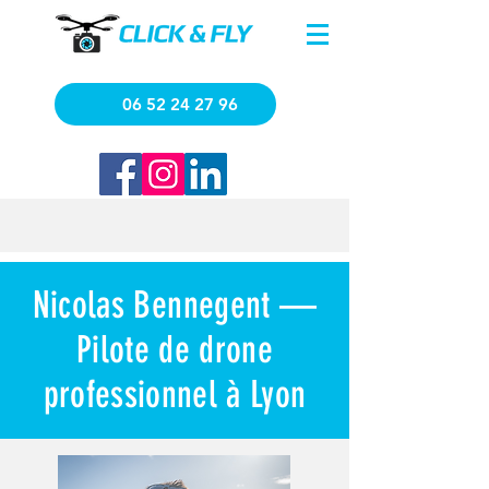
06 52 24 27 96
Nicolas Bennegent —
Pilote de drone
professionnel à Lyon