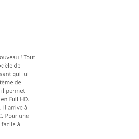
nouveau ! Tout 
odèle de 
sant qui lui 
stème de 
il permet 
en Full HD. 
Il arrive à 
C. Pour une 
facile à 