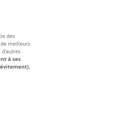
ie des 
 de meilleurs 
 d’autres 
nt à ses 
évitement). 