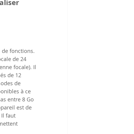
liser 
de fonctions. 
cale de 24 
ne focale). Il 
hés de 12 
modes de 
ponibles à ce 
ias entre 8 Go 
pareil est de 
l faut 
mettent 