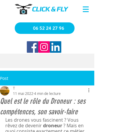
06 52 24 27 96
Post
T
11 mai 2022
4 min de lecture
Quel est le rôle du Droneur : ses
compétences, son savoir-faire
Les drones vous fascinent ? Vous 
rêvez de devenir 
droneur
 ? Mais en 
quoi consiste exactement ce métier 