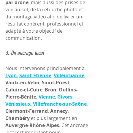
par drone
, mais aussi des prises de 
vue au sol, de la retouche photo et 
du montage vidéo afin de livrer un 
résultat cohérent, professionnel et 
adapté à votre objectif de 
communication.
3. Un ancrage local
Nous intervenons principalement à 
Lyon
, 
Saint-Etienne
, 
Villeurbanne
, 
Vaulx-en-Velin
, 
Saint-Priest
, 
Caluire-et-Cuire
, 
Bron
, 
Oullins-
Pierre-Bénite
, 
Vienne
, 
Givors
, 
Vénissieux
, 
Villefranche-sur-Saône
, 
Clermont-Ferrand
, 
Annecy
, 
Chambéry
 et plus largement en 
Auvergne-Rhône-Alpes
. Cet ancrage 
local est important pour 